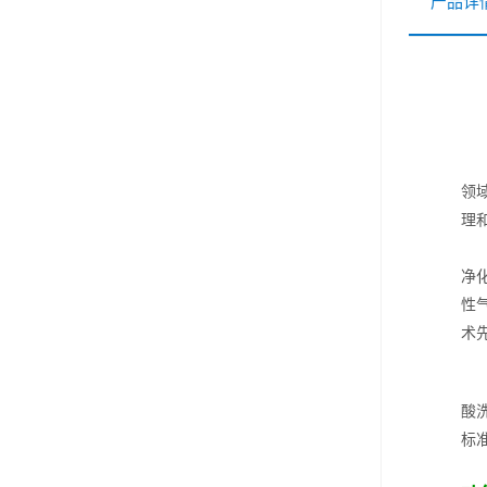
产品详
领
理
帕
净
性
术
酸
标